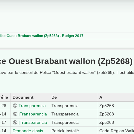
lice Ouest Brabant wallon (Zp5268) - Budget 2017
ce Ouest Brabant wallon (Zp5268)
vé par le conseil de Police “Ouest brabant wallon” (zp5268). Il est ut
ré le
Document
De
A
-28
Transparencia
Transparencia
Zp5268
-14
|Transparencia
Transparencia
Zp5268
-17
|Transparencia
Transparencia
Zp5268
-14
Demande d'avis
Patrick Installé
Cada Région Wall