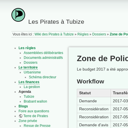
Les Pirates à Tubize
Vous êtes ici :
Wiki des Pirates à Tubize
»
Règles
»
Dossiers
»
Zone de Po
Les règles
Assemblées délibérantes
Zone de Poli
Documents administratifs
Dossiers
Le territoire
Le budget 2017 a été approu
Urbanisme
Schéma directeur
Workflow
Les finances
La gestion
Agenda
Statut
Transfé
Tubize
Demande
2017-03
Brabant wallon
Blogs
Reconsidération
2017-05
Foire aux questions
Terre de Pirates
Reconsidération
2017-05
Zone privée
Demande d'avis
2017-05
Revue de Presse