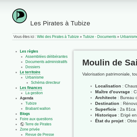
Les Pirates à Tubize
Vous êtes ici :
Wiki des Pirates à Tubize
»
Tubize - Documents
»
Urbanism
Les règles
Assemblées délibérantes
Moulin de Sa
Documents administratifs
Dossiers
Le territoire
Valorisation patrimoniale, t
Urbanisme
Schéma directeur
Localisation
: Chaus
Les finances
Maître d'ouvrage
: C
La gestion
Architecte
: Bureau d
Agenda
Destination
: Rénovat
Tubize
Brabant wallon
Superficie
: 2a 81ca
Blogs
Historique
: Erigé en
Foire aux questions
État du projet
: Obte
Terre de Pirates
Zone privée
Revue de Presse