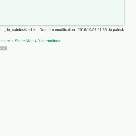
n_de_saintes/start.txt
· Dernière modification : 2016/10/07 21:35 de
patrick
mercial-Share Alike 4.0 International